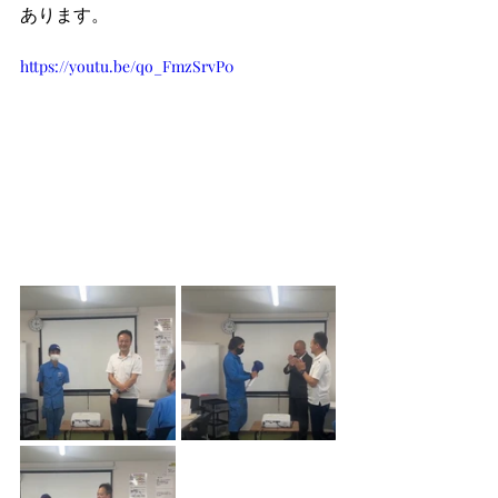
あります。
https://youtu.be/qo_FmzSrvP0