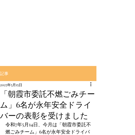
‶良く燃えて″‶良く萌える″
【とんぼ薪】販売の大村商事
記事
2025年5月15日
「朝霞市委託不燃ごみチー
ム」6名が永年安全ドライ
バーの表彰を受けました
令和7年5月14日、今月は「朝霞市委託不
燃ごみチーム」6名が永年安全ドライバ