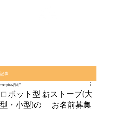
‶良く燃えて″‶良く萌える″
【とんぼ薪】販売の大村商事
記事
2023年6月8日
ロボット型 薪ストーブ(大
型・小型)の お名前募集