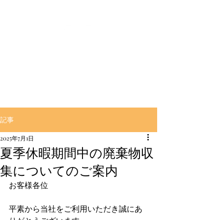
‶良く燃えて″‶良く萌える″
【とんぼ薪】販売の大村商事
記事
2025年7月1日
夏季休暇期間中の廃棄物収
集についてのご案内
お客様各位
平素から当社をご利用いただき誠にあ