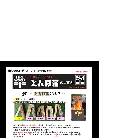
‶良く燃えて″‶良く萌える″
【とんぼ薪】販売の大村商事