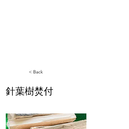
‶良く燃えて″‶良く萌える″
【とんぼ薪】販売の大村商事
< Back
針葉樹焚付